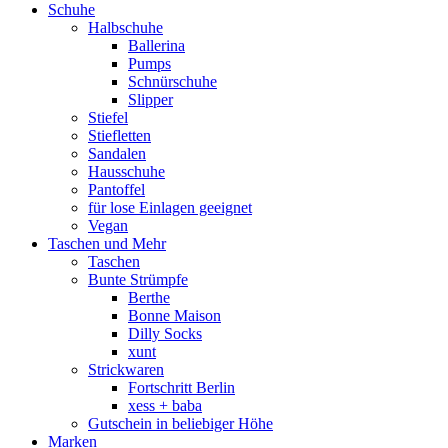
Schuhe
Halbschuhe
Ballerina
Pumps
Schnürschuhe
Slipper
Stiefel
Stiefletten
Sandalen
Hausschuhe
Pantoffel
für lose Einlagen geeignet
Vegan
Taschen und Mehr
Taschen
Bunte Strümpfe
Berthe
Bonne Maison
Dilly Socks
xunt
Strickwaren
Fortschritt Berlin
xess + baba
Gutschein in beliebiger Höhe
Marken