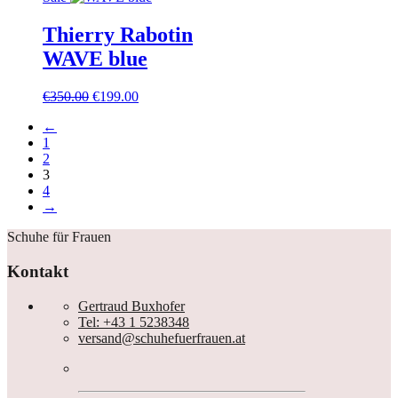
war:
ist:
€360.00
€199.00.
Thierry Rabotin
WAVE blue
Ursprünglicher
Aktueller
€
350.00
€
199.00
Preis
Preis
←
war:
ist:
1
€350.00
€199.00.
2
3
4
→
Schuhe für Frauen
Kontakt
Gertraud Buxhofer
Tel: +43 1 5238348
versand@schuhefuerfrauen.at