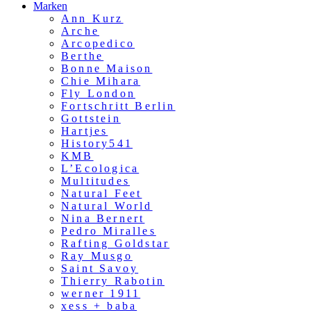
Marken
Ann Kurz
Arche
Arcopedico
Berthe
Bonne Maison
Chie Mihara
Fly London
Fortschritt Berlin
Gottstein
Hartjes
History541
KMB
L’Ecologica
Multitudes
Natural Feet
Natural World
Nina Bernert
Pedro Miralles
Rafting Goldstar
Ray Musgo
Saint Savoy
Thierry Rabotin
werner 1911
xess + baba