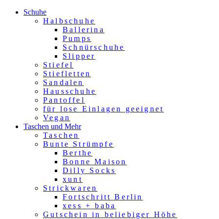
Schuhe
Halbschuhe
Ballerina
Pumps
Schnürschuhe
Slipper
Stiefel
Stiefletten
Sandalen
Hausschuhe
Pantoffel
für lose Einlagen geeignet
Vegan
Taschen und Mehr
Taschen
Bunte Strümpfe
Berthe
Bonne Maison
Dilly Socks
xunt
Strickwaren
Fortschritt Berlin
xess + baba
Gutschein in beliebiger Höhe