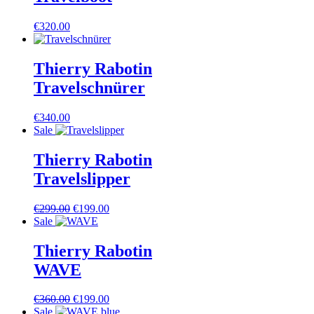
€
320.00
Thierry Rabotin
Travelschnürer
€
340.00
Sale
Thierry Rabotin
Travelslipper
Ursprünglicher
Aktueller
€
299.00
€
199.00
Preis
Preis
Sale
war:
ist:
€299.00
€199.00.
Thierry Rabotin
WAVE
Ursprünglicher
Aktueller
€
360.00
€
199.00
Preis
Preis
Sale