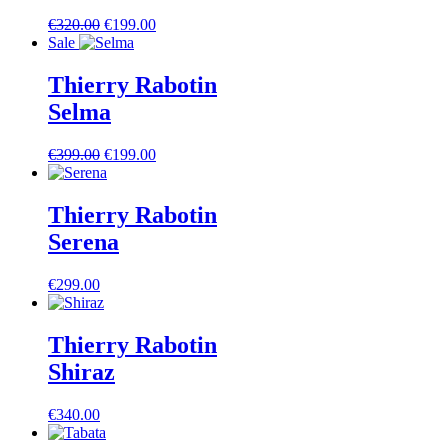
Ursprünglicher
Aktueller
€
320.00
€
199.00
Preis
Preis
Sale
war:
ist:
€320.00
€199.00.
Thierry Rabotin
Selma
Ursprünglicher
Aktueller
€
399.00
€
199.00
Preis
Preis
war:
ist:
€399.00
€199.00.
Thierry Rabotin
Serena
€
299.00
Thierry Rabotin
Shiraz
€
340.00