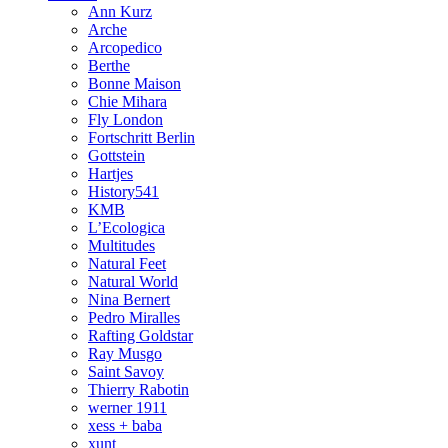
Ann Kurz
Arche
Arcopedico
Berthe
Bonne Maison
Chie Mihara
Fly London
Fortschritt Berlin
Gottstein
Hartjes
History541
KMB
L’Ecologica
Multitudes
Natural Feet
Natural World
Nina Bernert
Pedro Miralles
Rafting Goldstar
Ray Musgo
Saint Savoy
Thierry Rabotin
werner 1911
xess + baba
xunt