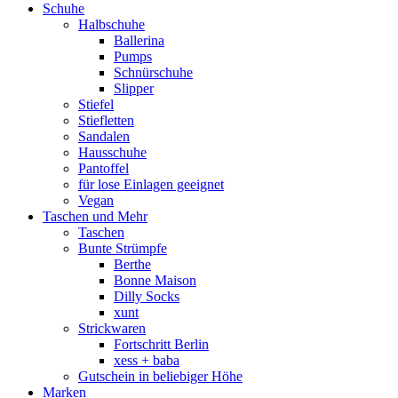
Schuhe
Halbschuhe
Ballerina
Pumps
Schnürschuhe
Slipper
Stiefel
Stiefletten
Sandalen
Hausschuhe
Pantoffel
für lose Einlagen geeignet
Vegan
Taschen und Mehr
Taschen
Bunte Strümpfe
Berthe
Bonne Maison
Dilly Socks
xunt
Strickwaren
Fortschritt Berlin
xess + baba
Gutschein in beliebiger Höhe
Marken