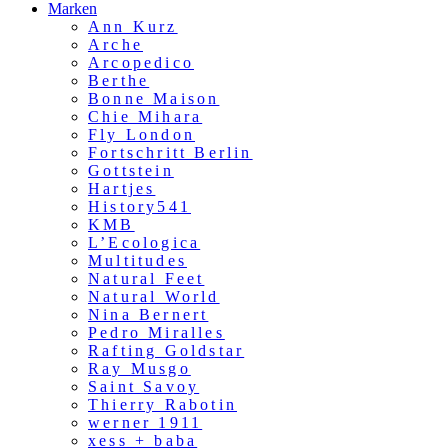
Marken
Ann Kurz
Arche
Arcopedico
Berthe
Bonne Maison
Chie Mihara
Fly London
Fortschritt Berlin
Gottstein
Hartjes
History541
KMB
L’Ecologica
Multitudes
Natural Feet
Natural World
Nina Bernert
Pedro Miralles
Rafting Goldstar
Ray Musgo
Saint Savoy
Thierry Rabotin
werner 1911
xess + baba