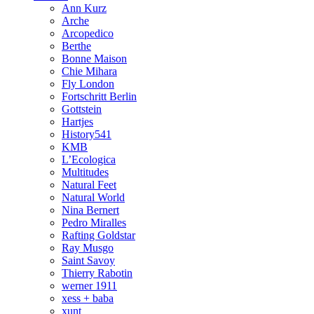
Ann Kurz
Arche
Arcopedico
Berthe
Bonne Maison
Chie Mihara
Fly London
Fortschritt Berlin
Gottstein
Hartjes
History541
KMB
L’Ecologica
Multitudes
Natural Feet
Natural World
Nina Bernert
Pedro Miralles
Rafting Goldstar
Ray Musgo
Saint Savoy
Thierry Rabotin
werner 1911
xess + baba
xunt