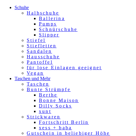
Schuhe
Halbschuhe
Ballerina
Pumps
Schnürschuhe
Slipper
Stiefel
Stiefletten
Sandalen
Hausschuhe
Pantoffel
für lose Einlagen geeignet
Vegan
Taschen und Mehr
Taschen
Bunte Strümpfe
Berthe
Bonne Maison
Dilly Socks
xunt
Strickwaren
Fortschritt Berlin
xess + baba
Gutschein in beliebiger Höhe