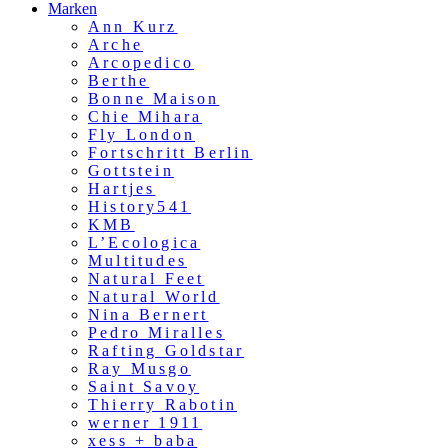
Marken
Ann Kurz
Arche
Arcopedico
Berthe
Bonne Maison
Chie Mihara
Fly London
Fortschritt Berlin
Gottstein
Hartjes
History541
KMB
L’Ecologica
Multitudes
Natural Feet
Natural World
Nina Bernert
Pedro Miralles
Rafting Goldstar
Ray Musgo
Saint Savoy
Thierry Rabotin
werner 1911
xess + baba