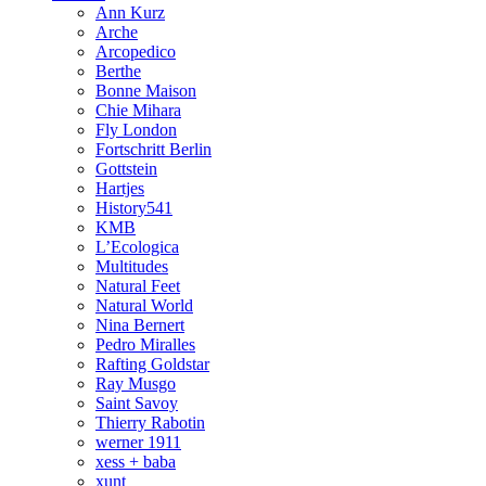
Ann Kurz
Arche
Arcopedico
Berthe
Bonne Maison
Chie Mihara
Fly London
Fortschritt Berlin
Gottstein
Hartjes
History541
KMB
L’Ecologica
Multitudes
Natural Feet
Natural World
Nina Bernert
Pedro Miralles
Rafting Goldstar
Ray Musgo
Saint Savoy
Thierry Rabotin
werner 1911
xess + baba
xunt