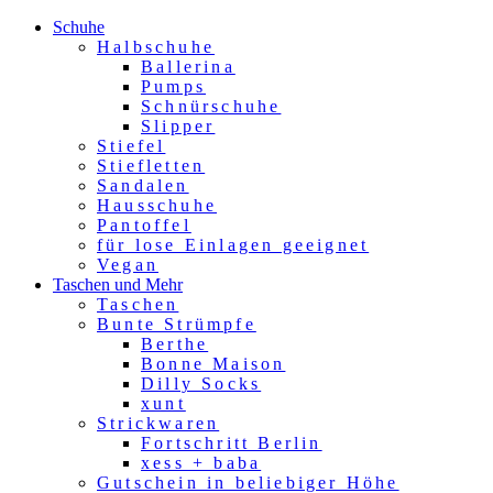
Schuhe
Halbschuhe
Ballerina
Pumps
Schnürschuhe
Slipper
Stiefel
Stiefletten
Sandalen
Hausschuhe
Pantoffel
für lose Einlagen geeignet
Vegan
Taschen und Mehr
Taschen
Bunte Strümpfe
Berthe
Bonne Maison
Dilly Socks
xunt
Strickwaren
Fortschritt Berlin
xess + baba
Gutschein in beliebiger Höhe