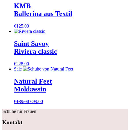
KMB
Ballerina aus Textil
€
125.00
Saint Savoy
Riviera classic
€
228.00
Sale
Natural Feet
Mokkassin
Ursprünglicher
Aktueller
€
139.00
€
99.00
Preis
Preis
Schuhe für Frauen
war:
ist:
€139.00
€99.00.
Kontakt