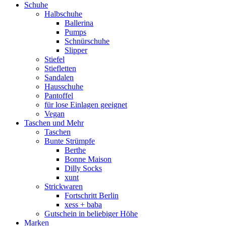
Schuhe
Halbschuhe
Ballerina
Pumps
Schnürschuhe
Slipper
Stiefel
Stiefletten
Sandalen
Hausschuhe
Pantoffel
für lose Einlagen geeignet
Vegan
Taschen und Mehr
Taschen
Bunte Strümpfe
Berthe
Bonne Maison
Dilly Socks
xunt
Strickwaren
Fortschritt Berlin
xess + baba
Gutschein in beliebiger Höhe
Marken