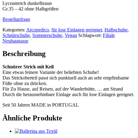
Lycrastretch dunkelbraun
Gr.35 – 42 ohne Halbgrößen
Bestellanfrage
Kategorien:
Arcopedico
,
für lose Einlagen geeignet
,
Halbschuhe
,
Schnürschuhe
,
Sommerschuhe
,
Vegan
Schlagwort:
Filiale
Neubaugasse
Beschreibung
Schnürer Strick mit Keil
Eine etwas feinere Variante der beliebten Schuhe!
Das Strickoberteil passt sich punktuell auch an sehr empfindsame
Füße ohne zu drücken.
Für Zu Hause, auf Reisen, auf der Wanderhütte, … am Strand
Durch die herausnehmbare Einlage auch für lose Einlagen geeignet.
Seit 50 Jahren MADE in PORTUGAL
Ähnliche Produkte