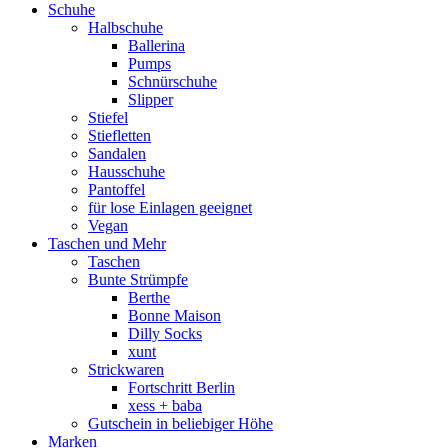
Schuhe
Halbschuhe
Ballerina
Pumps
Schnürschuhe
Slipper
Stiefel
Stiefletten
Sandalen
Hausschuhe
Pantoffel
für lose Einlagen geeignet
Vegan
Taschen und Mehr
Taschen
Bunte Strümpfe
Berthe
Bonne Maison
Dilly Socks
xunt
Strickwaren
Fortschritt Berlin
xess + baba
Gutschein in beliebiger Höhe
Marken