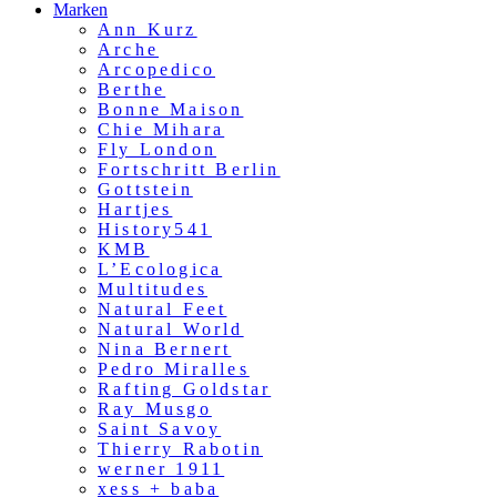
Marken
Ann Kurz
Arche
Arcopedico
Berthe
Bonne Maison
Chie Mihara
Fly London
Fortschritt Berlin
Gottstein
Hartjes
History541
KMB
L’Ecologica
Multitudes
Natural Feet
Natural World
Nina Bernert
Pedro Miralles
Rafting Goldstar
Ray Musgo
Saint Savoy
Thierry Rabotin
werner 1911
xess + baba