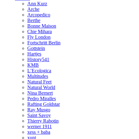
Ann Kurz
Arche
Arcopedico
Berthe
Bonne Maison
Chie Mihara
Fly London
Fortschritt Berlin
Gottstein
Hartjes
History541
KMB
L’Ecologica
Multitudes
Natural Feet
Natural World
Nina Bernert
Pedro Miralles
Rafting Goldstar
Ray Musgo
Saint Savoy
Thierry Rabotin
werner 1911
xess + baba
xunt