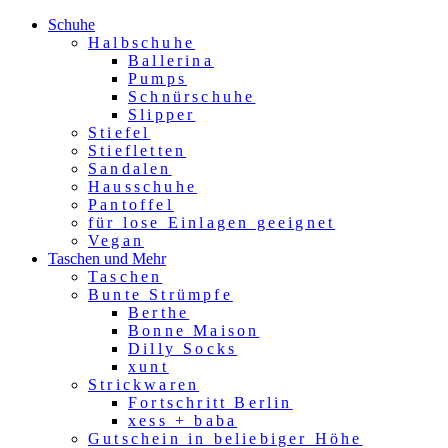
Schuhe
Halbschuhe
Ballerina
Pumps
Schnürschuhe
Slipper
Stiefel
Stiefletten
Sandalen
Hausschuhe
Pantoffel
für lose Einlagen geeignet
Vegan
Taschen und Mehr
Taschen
Bunte Strümpfe
Berthe
Bonne Maison
Dilly Socks
xunt
Strickwaren
Fortschritt Berlin
xess + baba
Gutschein in beliebiger Höhe