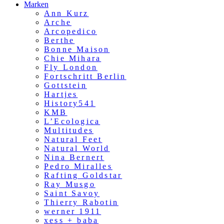
Marken
Ann Kurz
Arche
Arcopedico
Berthe
Bonne Maison
Chie Mihara
Fly London
Fortschritt Berlin
Gottstein
Hartjes
History541
KMB
L’Ecologica
Multitudes
Natural Feet
Natural World
Nina Bernert
Pedro Miralles
Rafting Goldstar
Ray Musgo
Saint Savoy
Thierry Rabotin
werner 1911
xess + baba