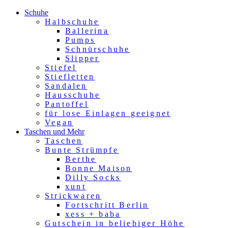
Schuhe
Halbschuhe
Ballerina
Pumps
Schnürschuhe
Slipper
Stiefel
Stiefletten
Sandalen
Hausschuhe
Pantoffel
für lose Einlagen geeignet
Vegan
Taschen und Mehr
Taschen
Bunte Strümpfe
Berthe
Bonne Maison
Dilly Socks
xunt
Strickwaren
Fortschritt Berlin
xess + baba
Gutschein in beliebiger Höhe