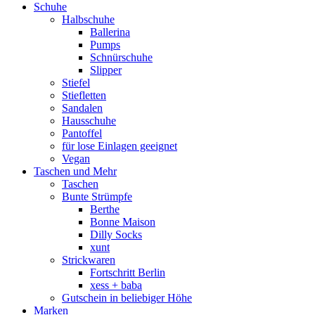
Schuhe
Halbschuhe
Ballerina
Pumps
Schnürschuhe
Slipper
Stiefel
Stiefletten
Sandalen
Hausschuhe
Pantoffel
für lose Einlagen geeignet
Vegan
Taschen und Mehr
Taschen
Bunte Strümpfe
Berthe
Bonne Maison
Dilly Socks
xunt
Strickwaren
Fortschritt Berlin
xess + baba
Gutschein in beliebiger Höhe
Marken