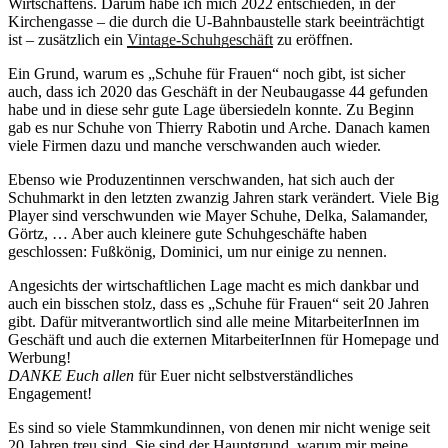
Wirtschaftens. Darum habe ich mich 2022 entschieden, in der
Kirchengasse – die durch die U-Bahnbaustelle stark beeinträchtigt
ist – zusätzlich ein
Vintage-Schuhgeschäft
zu eröffnen.
Ein Grund, warum es „Schuhe für Frauen“ noch gibt, ist sicher
auch, dass ich 2020 das Geschäft in der Neubaugasse 44 gefunden
habe und in diese sehr gute Lage übersiedeln konnte. Zu Beginn
gab es nur Schuhe von Thierry Rabotin und Arche. Danach kamen
viele Firmen dazu und manche verschwanden auch wieder.
Ebenso wie Produzentinnen verschwanden, hat sich auch der
Schuhmarkt in den letzten zwanzig Jahren stark verändert. Viele Big
Player sind verschwunden wie Mayer Schuhe, Delka, Salamander,
Görtz, … Aber auch kleinere gute Schuhgeschäfte haben
geschlossen: Fußkönig, Dominici, um nur einige zu nennen.
Angesichts der wirtschaftlichen Lage macht es mich dankbar und
auch ein bisschen stolz, dass es „Schuhe für Frauen“ seit 20 Jahren
gibt. Dafür mitverantwortlich sind alle meine MitarbeiterInnen im
Geschäft und auch die externen MitarbeiterInnen für Homepage und
Werbung!
DANKE Euch allen
für Euer nicht selbstverständliches
Engagement!
Es sind so viele Stammkundinnen, von denen mir nicht wenige seit
20 Jahren treu sind. Sie sind der Hauptgrund, warum mir meine