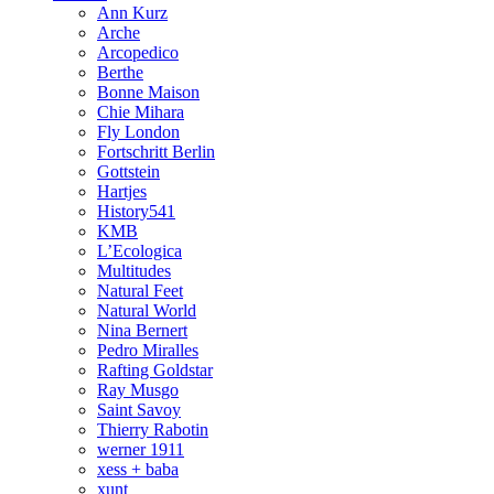
Ann Kurz
Arche
Arcopedico
Berthe
Bonne Maison
Chie Mihara
Fly London
Fortschritt Berlin
Gottstein
Hartjes
History541
KMB
L’Ecologica
Multitudes
Natural Feet
Natural World
Nina Bernert
Pedro Miralles
Rafting Goldstar
Ray Musgo
Saint Savoy
Thierry Rabotin
werner 1911
xess + baba
xunt