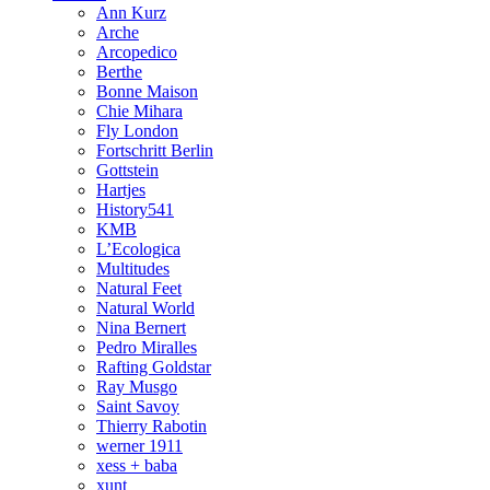
Ann Kurz
Arche
Arcopedico
Berthe
Bonne Maison
Chie Mihara
Fly London
Fortschritt Berlin
Gottstein
Hartjes
History541
KMB
L’Ecologica
Multitudes
Natural Feet
Natural World
Nina Bernert
Pedro Miralles
Rafting Goldstar
Ray Musgo
Saint Savoy
Thierry Rabotin
werner 1911
xess + baba
xunt