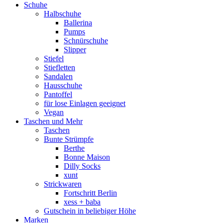
Schuhe
Halbschuhe
Ballerina
Pumps
Schnürschuhe
Slipper
Stiefel
Stiefletten
Sandalen
Hausschuhe
Pantoffel
für lose Einlagen geeignet
Vegan
Taschen und Mehr
Taschen
Bunte Strümpfe
Berthe
Bonne Maison
Dilly Socks
xunt
Strickwaren
Fortschritt Berlin
xess + baba
Gutschein in beliebiger Höhe
Marken