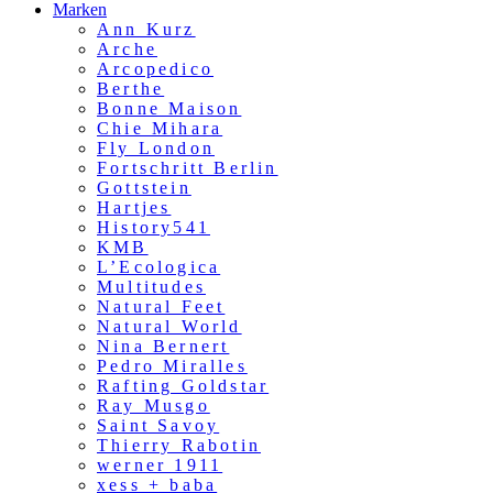
Marken
Ann Kurz
Arche
Arcopedico
Berthe
Bonne Maison
Chie Mihara
Fly London
Fortschritt Berlin
Gottstein
Hartjes
History541
KMB
L’Ecologica
Multitudes
Natural Feet
Natural World
Nina Bernert
Pedro Miralles
Rafting Goldstar
Ray Musgo
Saint Savoy
Thierry Rabotin
werner 1911
xess + baba