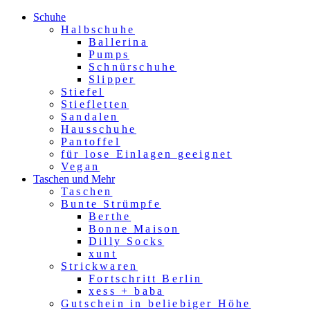
Schuhe
Halbschuhe
Ballerina
Pumps
Schnürschuhe
Slipper
Stiefel
Stiefletten
Sandalen
Hausschuhe
Pantoffel
für lose Einlagen geeignet
Vegan
Taschen und Mehr
Taschen
Bunte Strümpfe
Berthe
Bonne Maison
Dilly Socks
xunt
Strickwaren
Fortschritt Berlin
xess + baba
Gutschein in beliebiger Höhe