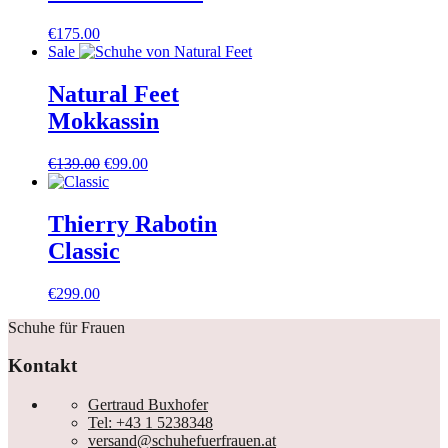
€
175.00
Sale
Natural Feet
Mokkassin
Ursprünglicher
Aktueller
€
139.00
€
99.00
Preis
Preis
war:
ist:
€139.00
€99.00.
Thierry Rabotin
Classic
€
299.00
Schuhe für Frauen
Kontakt
Gertraud Buxhofer
Tel: +43 1 5238348
versand@schuhefuerfrauen.at