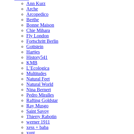
Ann Kurz
Arche
Arcopedico
Berthe
Bonne Maison
Chie Mihara
Fly London
Fortschritt Berlin
Gottstein
Hartjes
History541
KMB
L’Ecologica
Multitudes
Natural Feet
Natural World
Nina Bernert
Pedro Miralles
Rafting Goldstar
Ray Musgo
Saint Savoy
Thierry Rabotin
werner 1911
xess + baba
xunt