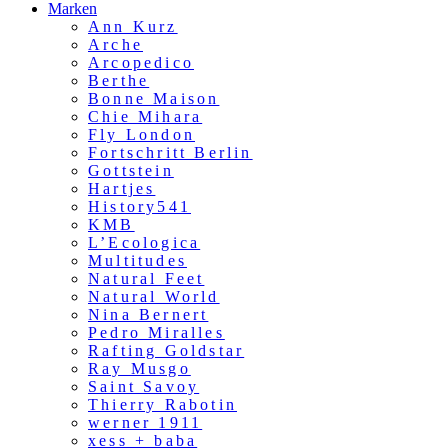
Marken
Ann Kurz
Arche
Arcopedico
Berthe
Bonne Maison
Chie Mihara
Fly London
Fortschritt Berlin
Gottstein
Hartjes
History541
KMB
L’Ecologica
Multitudes
Natural Feet
Natural World
Nina Bernert
Pedro Miralles
Rafting Goldstar
Ray Musgo
Saint Savoy
Thierry Rabotin
werner 1911
xess + baba