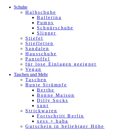
Schuhe
Halbschuhe
Ballerina
Pumps
Schnürschuhe
Slipper
Stiefel
Stiefletten
Sandalen
Hausschuhe
Pantoffel
für lose Einlagen geeignet
Vegan
Taschen und Mehr
Taschen
Bunte Strümpfe
Berthe
Bonne Maison
Dilly Socks
xunt
Strickwaren
Fortschritt Berlin
xess + baba
Gutschein in beliebiger Höhe