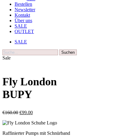
Bestellen
Newsletter
Kontakt
Über uns
SALE
OUTLET
SALE
Suche
Sale
Fly London
BUPY
Ursprünglicher
Aktueller
€
160.00
€
99.00
Preis
Preis
war:
ist:
€160.00
€99.00.
Raffinierter Pumps mit Schnürband