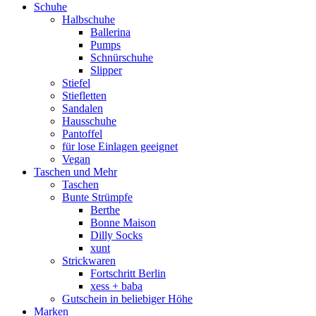
Schuhe
Halbschuhe
Ballerina
Pumps
Schnürschuhe
Slipper
Stiefel
Stiefletten
Sandalen
Hausschuhe
Pantoffel
für lose Einlagen geeignet
Vegan
Taschen und Mehr
Taschen
Bunte Strümpfe
Berthe
Bonne Maison
Dilly Socks
xunt
Strickwaren
Fortschritt Berlin
xess + baba
Gutschein in beliebiger Höhe
Marken