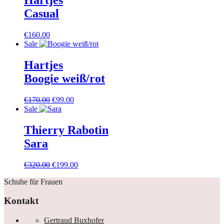
Hartjes
Casual
€
160.00
Sale
Hartjes
Boogie weiß/rot
Ursprünglicher
Aktueller
€
170.00
€
99.00
Preis
Preis
Sale
war:
ist:
€170.00
€99.00.
Thierry Rabotin
Sara
Ursprünglicher
Aktueller
€
320.00
€
199.00
Preis
Preis
Schuhe für Frauen
war:
ist:
€320.00
€199.00.
Kontakt
Gertraud Buxhofer