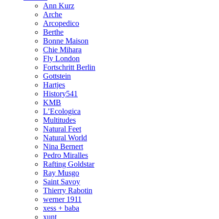
Ann Kurz
Arche
Arcopedico
Berthe
Bonne Maison
Chie Mihara
Fly London
Fortschritt Berlin
Gottstein
Hartjes
History541
KMB
L’Ecologica
Multitudes
Natural Feet
Natural World
Nina Bernert
Pedro Miralles
Rafting Goldstar
Ray Musgo
Saint Savoy
Thierry Rabotin
werner 1911
xess + baba
xunt