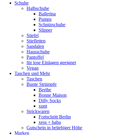
Schuhe
Halbschuhe
Ballerina
Pumps
Schnürschuhe
Slipper
Stiefel
Stiefletten
Sandalen
Hausschuhe
Pantoffel
für lose Einlagen geeignet
Vegan
Taschen und Mehr
Taschen
Bunte Strümpfe
Berthe
Bonne Maison
Dilly Socks
xunt
Strickwaren
Fortschritt Berlin
xess + baba
Gutschein in beliebiger Höhe
Marken