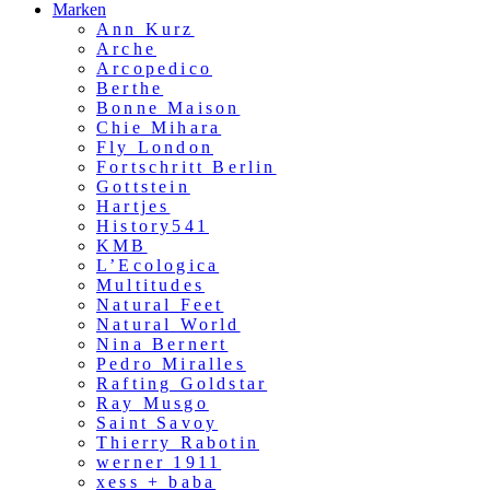
Marken
Ann Kurz
Arche
Arcopedico
Berthe
Bonne Maison
Chie Mihara
Fly London
Fortschritt Berlin
Gottstein
Hartjes
History541
KMB
L’Ecologica
Multitudes
Natural Feet
Natural World
Nina Bernert
Pedro Miralles
Rafting Goldstar
Ray Musgo
Saint Savoy
Thierry Rabotin
werner 1911
xess + baba