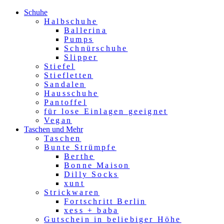
Schuhe
Halbschuhe
Ballerina
Pumps
Schnürschuhe
Slipper
Stiefel
Stiefletten
Sandalen
Hausschuhe
Pantoffel
für lose Einlagen geeignet
Vegan
Taschen und Mehr
Taschen
Bunte Strümpfe
Berthe
Bonne Maison
Dilly Socks
xunt
Strickwaren
Fortschritt Berlin
xess + baba
Gutschein in beliebiger Höhe