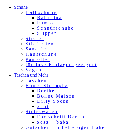
Schuhe
Halbschuhe
Ballerina
Pumps
Schnürschuhe
Slipper
Stiefel
Stiefletten
Sandalen
Hausschuhe
Pantoffel
für lose Einlagen geeignet
Vegan
Taschen und Mehr
Taschen
Bunte Strümpfe
Berthe
Bonne Maison
Dilly Socks
xunt
Strickwaren
Fortschritt Berlin
xess + baba
Gutschein in beliebiger Höhe