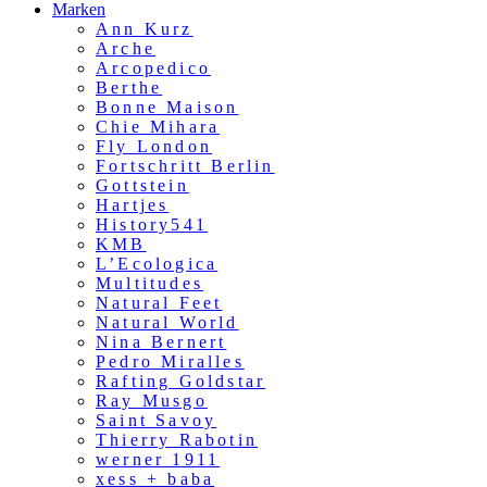
Marken
Ann Kurz
Arche
Arcopedico
Berthe
Bonne Maison
Chie Mihara
Fly London
Fortschritt Berlin
Gottstein
Hartjes
History541
KMB
L’Ecologica
Multitudes
Natural Feet
Natural World
Nina Bernert
Pedro Miralles
Rafting Goldstar
Ray Musgo
Saint Savoy
Thierry Rabotin
werner 1911
xess + baba