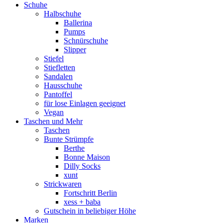
Schuhe
Halbschuhe
Ballerina
Pumps
Schnürschuhe
Slipper
Stiefel
Stiefletten
Sandalen
Hausschuhe
Pantoffel
für lose Einlagen geeignet
Vegan
Taschen und Mehr
Taschen
Bunte Strümpfe
Berthe
Bonne Maison
Dilly Socks
xunt
Strickwaren
Fortschritt Berlin
xess + baba
Gutschein in beliebiger Höhe
Marken