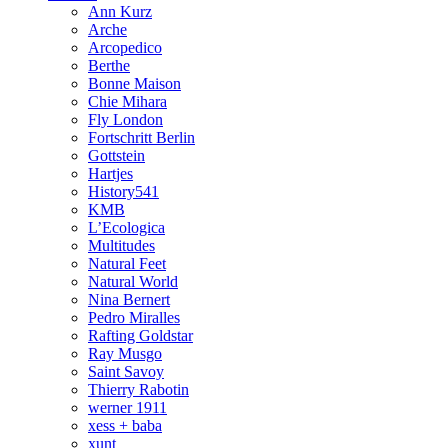
Ann Kurz
Arche
Arcopedico
Berthe
Bonne Maison
Chie Mihara
Fly London
Fortschritt Berlin
Gottstein
Hartjes
History541
KMB
L’Ecologica
Multitudes
Natural Feet
Natural World
Nina Bernert
Pedro Miralles
Rafting Goldstar
Ray Musgo
Saint Savoy
Thierry Rabotin
werner 1911
xess + baba
xunt