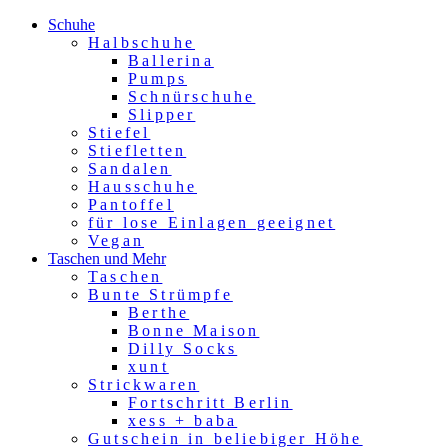
Schuhe
Halbschuhe
Ballerina
Pumps
Schnürschuhe
Slipper
Stiefel
Stiefletten
Sandalen
Hausschuhe
Pantoffel
für lose Einlagen geeignet
Vegan
Taschen und Mehr
Taschen
Bunte Strümpfe
Berthe
Bonne Maison
Dilly Socks
xunt
Strickwaren
Fortschritt Berlin
xess + baba
Gutschein in beliebiger Höhe