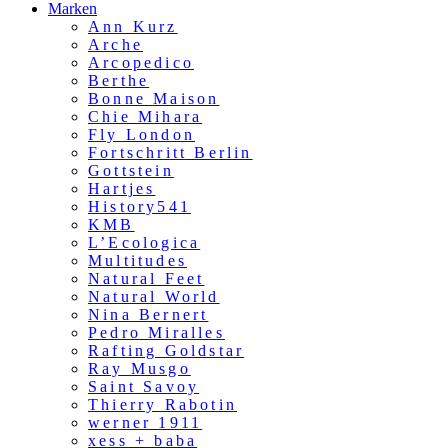
Marken
Ann Kurz
Arche
Arcopedico
Berthe
Bonne Maison
Chie Mihara
Fly London
Fortschritt Berlin
Gottstein
Hartjes
History541
KMB
L’Ecologica
Multitudes
Natural Feet
Natural World
Nina Bernert
Pedro Miralles
Rafting Goldstar
Ray Musgo
Saint Savoy
Thierry Rabotin
werner 1911
xess + baba