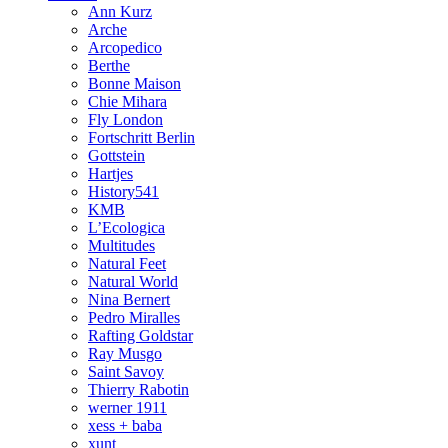
Ann Kurz
Arche
Arcopedico
Berthe
Bonne Maison
Chie Mihara
Fly London
Fortschritt Berlin
Gottstein
Hartjes
History541
KMB
L’Ecologica
Multitudes
Natural Feet
Natural World
Nina Bernert
Pedro Miralles
Rafting Goldstar
Ray Musgo
Saint Savoy
Thierry Rabotin
werner 1911
xess + baba
xunt