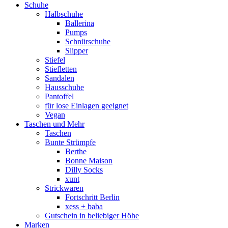
Schuhe
Halbschuhe
Ballerina
Pumps
Schnürschuhe
Slipper
Stiefel
Stiefletten
Sandalen
Hausschuhe
Pantoffel
für lose Einlagen geeignet
Vegan
Taschen und Mehr
Taschen
Bunte Strümpfe
Berthe
Bonne Maison
Dilly Socks
xunt
Strickwaren
Fortschritt Berlin
xess + baba
Gutschein in beliebiger Höhe
Marken