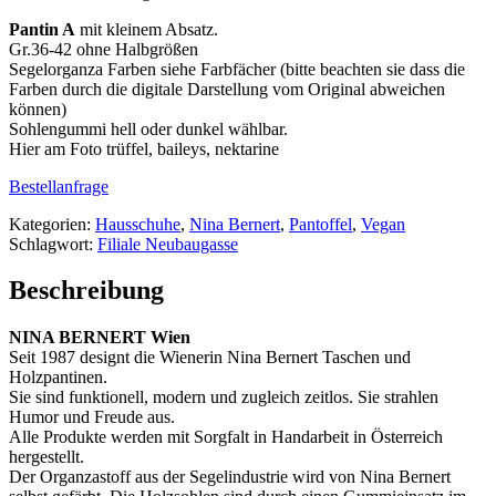
Pantin A
mit kleinem Absatz.
Gr.36-42 ohne Halbgrößen
Segelorganza Farben siehe Farbfächer (bitte beachten sie dass die
Farben durch die digitale Darstellung vom Original abweichen
können)
Sohlengummi hell oder dunkel wählbar.
Hier am Foto trüffel, baileys, nektarine
Bestellanfrage
Kategorien:
Hausschuhe
,
Nina Bernert
,
Pantoffel
,
Vegan
Schlagwort:
Filiale Neubaugasse
Beschreibung
NINA BERNERT Wien
Seit 1987 designt die Wienerin Nina Bernert Taschen und
Holzpantinen.
Sie sind funktionell, modern und zugleich zeitlos. Sie strahlen
Humor und Freude aus.
Alle Produkte werden mit Sorgfalt in Handarbeit in Österreich
hergestellt.
Der Organzastoff aus der Segelindustrie wird von Nina Bernert