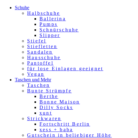
Schuhe
Halbschuhe
Ballerina
Pumps
Schnürschuhe
Slipper
Stiefel
Stiefletten
Sandalen
Hausschuhe
Pantoffel
für lose Einlagen geeignet
Vegan
Taschen und Mehr
Taschen
Bunte Strümpfe
Berthe
Bonne Maison
Dilly Socks
xunt
Strickwaren
Fortschritt Berlin
xess + baba
Gutschein in beliebiger Höhe