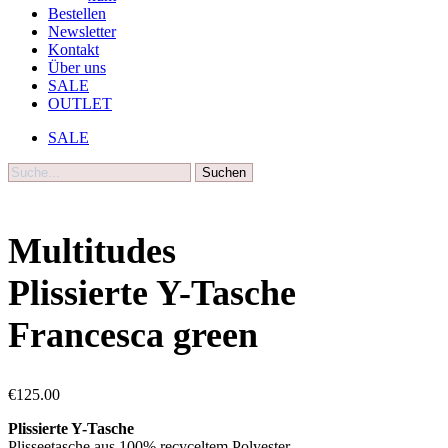
Bestellen
Newsletter
Kontakt
Über uns
SALE
OUTLET
SALE
Suche
Multitudes
Plissierte Y-Tasche
Francesca green
€
125.00
Plissierte Y-Tasche
Plisseetasche aus 100% recyceltem Polyester