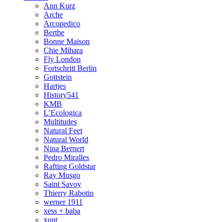
Ann Kurz
Arche
Arcopedico
Berthe
Bonne Maison
Chie Mihara
Fly London
Fortschritt Berlin
Gottstein
Hartjes
History541
KMB
L’Ecologica
Multitudes
Natural Feet
Natural World
Nina Bernert
Pedro Miralles
Rafting Goldstar
Ray Musgo
Saint Savoy
Thierry Rabotin
werner 1911
xess + baba
xunt