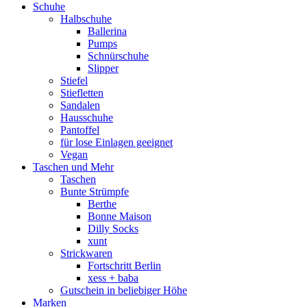
Schuhe
Halbschuhe
Ballerina
Pumps
Schnürschuhe
Slipper
Stiefel
Stiefletten
Sandalen
Hausschuhe
Pantoffel
für lose Einlagen geeignet
Vegan
Taschen und Mehr
Taschen
Bunte Strümpfe
Berthe
Bonne Maison
Dilly Socks
xunt
Strickwaren
Fortschritt Berlin
xess + baba
Gutschein in beliebiger Höhe
Marken