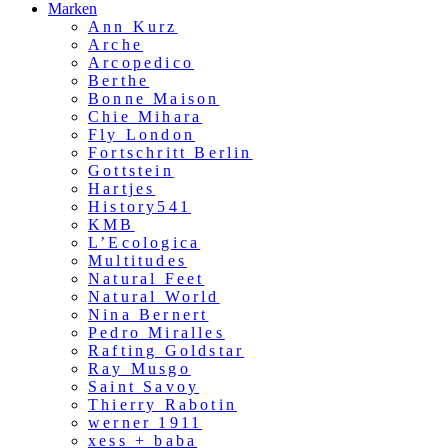
Marken
Ann Kurz
Arche
Arcopedico
Berthe
Bonne Maison
Chie Mihara
Fly London
Fortschritt Berlin
Gottstein
Hartjes
History541
KMB
L’Ecologica
Multitudes
Natural Feet
Natural World
Nina Bernert
Pedro Miralles
Rafting Goldstar
Ray Musgo
Saint Savoy
Thierry Rabotin
werner 1911
xess + baba