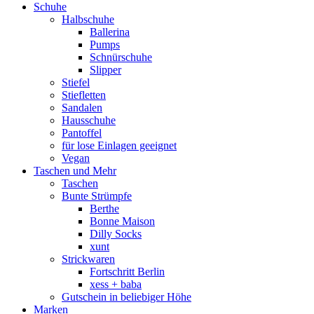
Schuhe
Halbschuhe
Ballerina
Pumps
Schnürschuhe
Slipper
Stiefel
Stiefletten
Sandalen
Hausschuhe
Pantoffel
für lose Einlagen geeignet
Vegan
Taschen und Mehr
Taschen
Bunte Strümpfe
Berthe
Bonne Maison
Dilly Socks
xunt
Strickwaren
Fortschritt Berlin
xess + baba
Gutschein in beliebiger Höhe
Marken