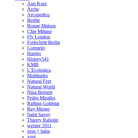
Ann Kurz
Arche
Arcopedico
Berthe
Bonne Maison
Chie Mihara
Fly London
Fortschritt Berlin
Gottstein
Hartjes
History541
KMB
L’Ecologica
Multitudes
Natural Feet
Natural World
Nina Bernert
Pedro Miralles
Rafting Goldstar
Ray Musgo
Saint Savoy
Thierry Rabotin
werner 1911
xess + baba
xunt