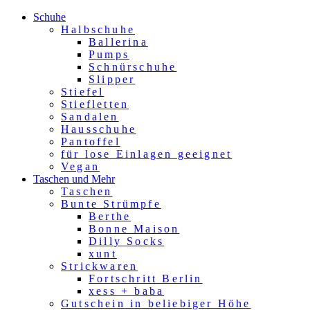
Schuhe
Halbschuhe
Ballerina
Pumps
Schnürschuhe
Slipper
Stiefel
Stiefletten
Sandalen
Hausschuhe
Pantoffel
für lose Einlagen geeignet
Vegan
Taschen und Mehr
Taschen
Bunte Strümpfe
Berthe
Bonne Maison
Dilly Socks
xunt
Strickwaren
Fortschritt Berlin
xess + baba
Gutschein in beliebiger Höhe