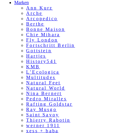
Marken
Ann Kurz
Arche
Arcopedico
Berthe
Bonne Maison
Chie Mihara
Fly London
Fortschritt Berlin
Gottstein
Hartjes
History541
KMB
L’Ecologica
Multitudes
Natural Feet
Natural World
Nina Bernert
Pedro Miralles
Rafting Goldstar
Ray Musgo
Saint Savoy
Thierry Rabotin
werner 1911
xess + baba