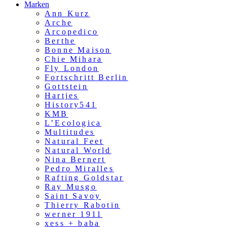
Marken
Ann Kurz
Arche
Arcopedico
Berthe
Bonne Maison
Chie Mihara
Fly London
Fortschritt Berlin
Gottstein
Hartjes
History541
KMB
L’Ecologica
Multitudes
Natural Feet
Natural World
Nina Bernert
Pedro Miralles
Rafting Goldstar
Ray Musgo
Saint Savoy
Thierry Rabotin
werner 1911
xess + baba