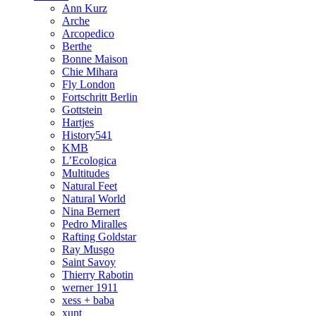
Ann Kurz
Arche
Arcopedico
Berthe
Bonne Maison
Chie Mihara
Fly London
Fortschritt Berlin
Gottstein
Hartjes
History541
KMB
L’Ecologica
Multitudes
Natural Feet
Natural World
Nina Bernert
Pedro Miralles
Rafting Goldstar
Ray Musgo
Saint Savoy
Thierry Rabotin
werner 1911
xess + baba
xunt