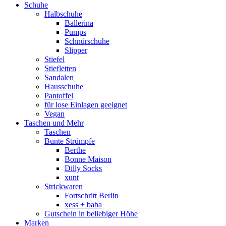
Schuhe
Halbschuhe
Ballerina
Pumps
Schnürschuhe
Slipper
Stiefel
Stiefletten
Sandalen
Hausschuhe
Pantoffel
für lose Einlagen geeignet
Vegan
Taschen und Mehr
Taschen
Bunte Strümpfe
Berthe
Bonne Maison
Dilly Socks
xunt
Strickwaren
Fortschritt Berlin
xess + baba
Gutschein in beliebiger Höhe
Marken