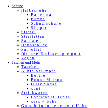
Schuhe
Halbschuhe
Ballerina
Pumps
Schnürschuhe
Slipper
Stiefel
Stiefletten
Sandalen
Hausschuhe
Pantoffel
für lose Einlagen geeignet
Vegan
Taschen und Mehr
Taschen
Bunte Strümpfe
Berthe
Bonne Maison
Dilly Socks
xunt
Strickwaren
Fortschritt Berlin
xess + baba
Gutschein in beliebiger Höhe