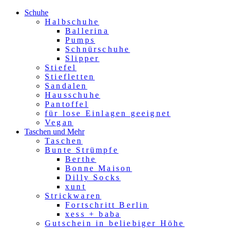
Schuhe
Halbschuhe
Ballerina
Pumps
Schnürschuhe
Slipper
Stiefel
Stiefletten
Sandalen
Hausschuhe
Pantoffel
für lose Einlagen geeignet
Vegan
Taschen und Mehr
Taschen
Bunte Strümpfe
Berthe
Bonne Maison
Dilly Socks
xunt
Strickwaren
Fortschritt Berlin
xess + baba
Gutschein in beliebiger Höhe