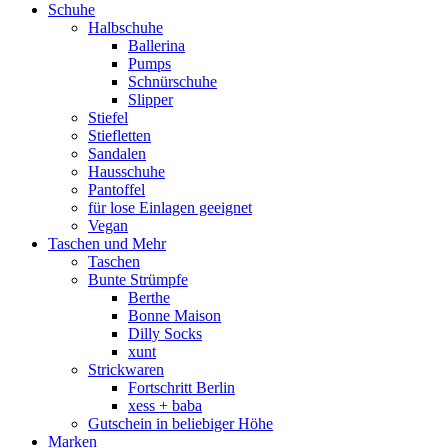
Schuhe
Halbschuhe
Ballerina
Pumps
Schnürschuhe
Slipper
Stiefel
Stiefletten
Sandalen
Hausschuhe
Pantoffel
für lose Einlagen geeignet
Vegan
Taschen und Mehr
Taschen
Bunte Strümpfe
Berthe
Bonne Maison
Dilly Socks
xunt
Strickwaren
Fortschritt Berlin
xess + baba
Gutschein in beliebiger Höhe
Marken