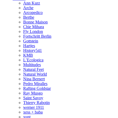
Ann Kurz
Arche
Arcopedico
Berthe
Bonne Maison
Chie Mihara
Fly London
Fortschritt Berlin
Gottstein
Hartjes
History541
KMB
L’Ecologica
Multitudes
Natural Feet
Natural World
Nina Bernert
Pedro Miralles
Rafting Goldstar
Ray Musgo
Saint Savoy
Thierry Rabotin
werner 1911
xess + baba
xunt