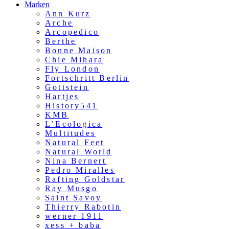
Marken
Ann Kurz
Arche
Arcopedico
Berthe
Bonne Maison
Chie Mihara
Fly London
Fortschritt Berlin
Gottstein
Hartjes
History541
KMB
L’Ecologica
Multitudes
Natural Feet
Natural World
Nina Bernert
Pedro Miralles
Rafting Goldstar
Ray Musgo
Saint Savoy
Thierry Rabotin
werner 1911
xess + baba