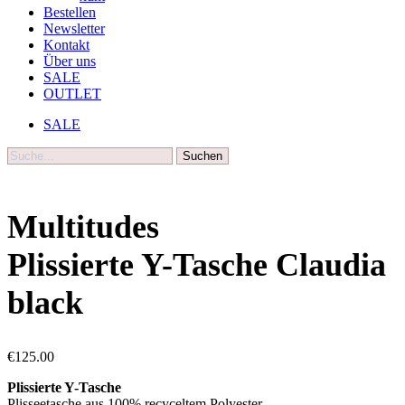
Bestellen
Newsletter
Kontakt
Über uns
SALE
OUTLET
SALE
Suche
Multitudes
Plissierte Y-Tasche Claudia
black
€
125.00
Plissierte Y-Tasche
Plisseetasche aus 100% recyceltem Polyester